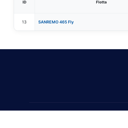
ID
Flotta
13
SANREMO 465 Fly