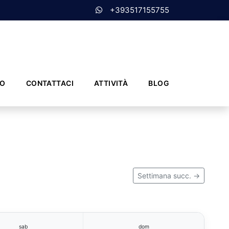
+393517155755
MO
CONTATTACI
ATTIVITÀ
BLOG
Settimana succ. →
sab
dom