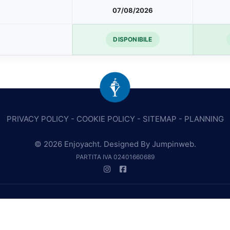
07/08/2026
DISPONIBILE
PRIVACY POLICY
-
COOKIE POLICY
-
SITEMAP
-
PLANNING
© 2026 Enjoyacht. Designed By
Jumpinweb
.
PARTITA IVA 02401660689