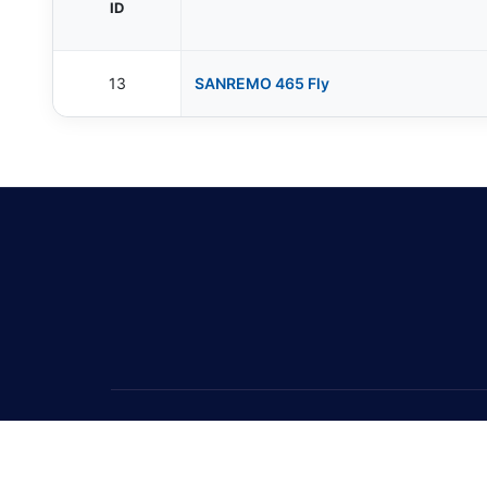
ID
13
SANREMO 465 Fly