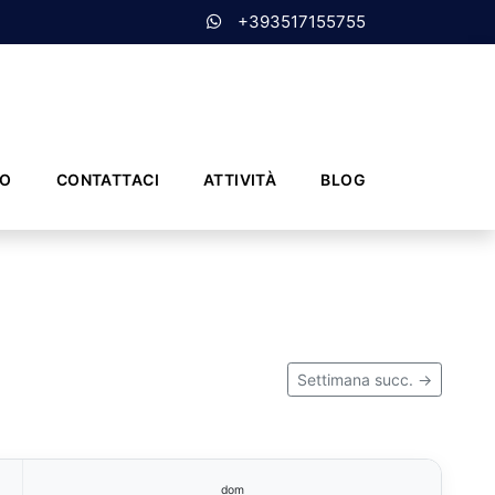
+393517155755
MO
CONTATTACI
ATTIVITÀ
BLOG
Settimana succ. →
dom