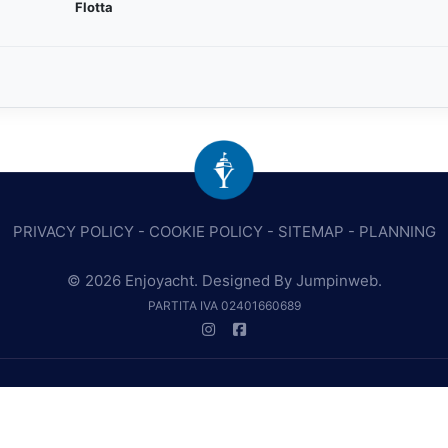
Flotta
PRIVACY POLICY
-
COOKIE POLICY
-
SITEMAP
-
PLANNING
© 2026 Enjoyacht. Designed By
Jumpinweb
.
PARTITA IVA 02401660689