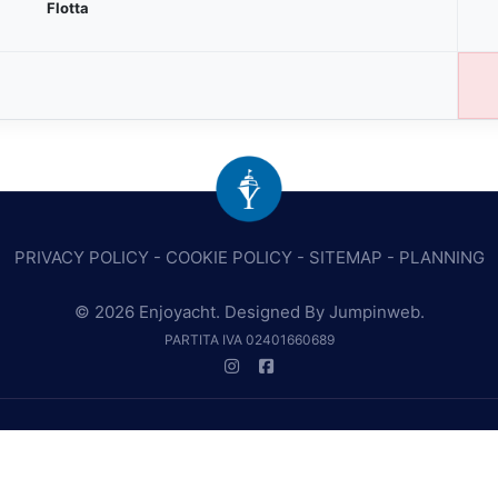
Flotta
PRIVACY POLICY
-
COOKIE POLICY
-
SITEMAP
-
PLANNING
© 2026 Enjoyacht. Designed By
Jumpinweb
.
PARTITA IVA 02401660689