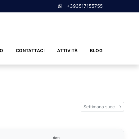
+393517155755
MO
CONTATTACI
ATTIVITÀ
BLOG
Settimana succ. →
dom