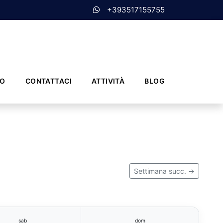
+393517155755
MO
CONTATTACI
ATTIVITÀ
BLOG
Settimana succ. →
sab
dom