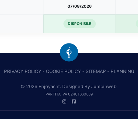
07/08/2026
DISPONIBILE
PRIVACY POLICY
-
COOKIE POLICY
-
SITEMAP
-
PLANNING
© 2026 Enjoyacht. Designed By
Jumpinweb
.
PARTITA IVA 02401660689