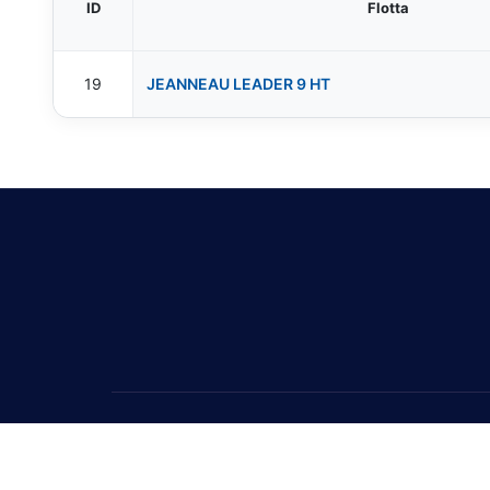
ID
Flotta
19
JEANNEAU LEADER 9 HT