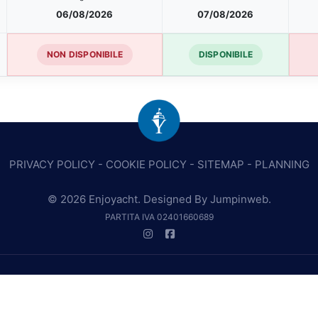
06/08/2026
07/08/2026
NON DISPONIBILE
DISPONIBILE
PRIVACY POLICY
-
COOKIE POLICY
-
SITEMAP
-
PLANNING
© 2026 Enjoyacht. Designed By
Jumpinweb
.
PARTITA IVA 02401660689