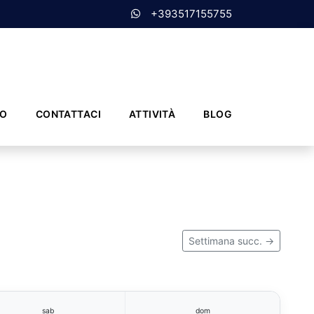
+393517155755
MO
CONTATTACI
ATTIVITÀ
BLOG
Settimana succ. →
sab
dom