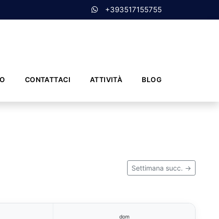
+393517155755
MO
CONTATTACI
ATTIVITÀ
BLOG
Settimana succ. →
dom