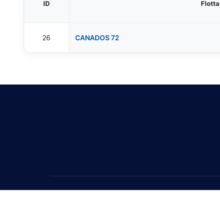
ID
Flotta
26
CANADOS 72