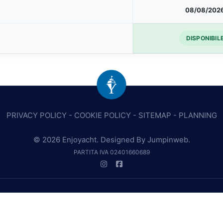
08/08/202
DISPONIBIL
PRIVACY POLICY
-
COOKIE POLICY
-
SITEMAP
-
PLANNING
© 2026 Enjoyacht. Designed By
Jumpinweb
.
PARTITA IVA 02401660689