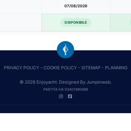
07/08/2026
DISPONIBILE
PRIVACY POLICY
-
COOKIE POLICY
-
SITEMAP
-
PLANNING
© 2026 Enjoyacht. Designed By
Jumpinweb
.
PARTITA IVA 02401660689