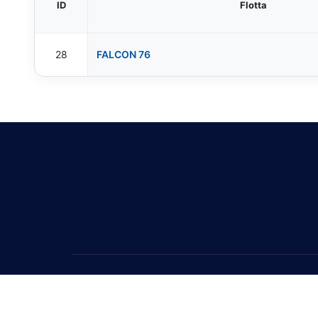
ID
Flotta
28
FALCON 76