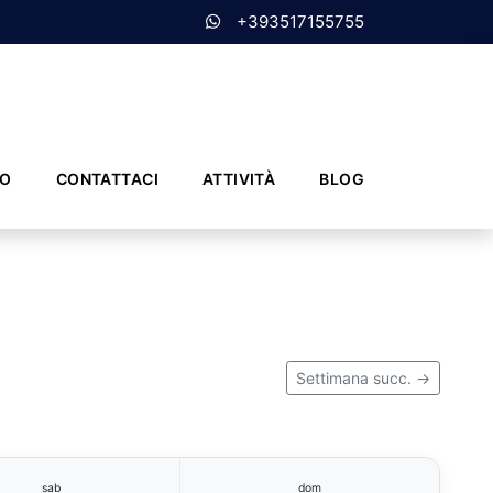
+393517155755
MO
CONTATTACI
ATTIVITÀ
BLOG
Settimana succ. →
sab
dom