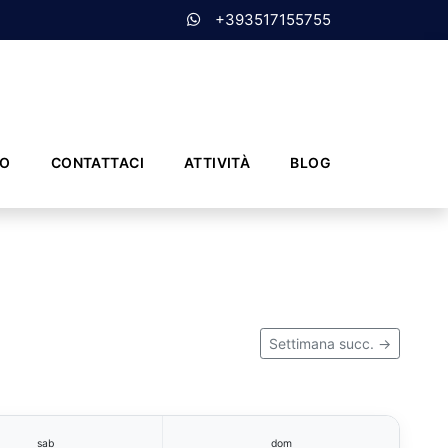
+393517155755
MO
CONTATTACI
ATTIVITÀ
BLOG
Settimana succ. →
sab
dom