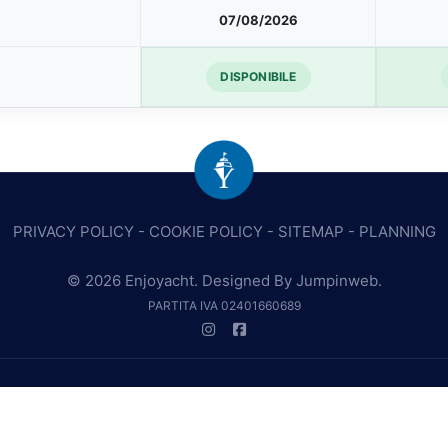
07/08/2026
DISPONIBILE
PRIVACY POLICY
-
COOKIE POLICY
-
SITEMAP
-
PLANNING
© 2026 Enjoyacht. Designed By
Jumpinweb
.
PARTITA IVA 02401660689