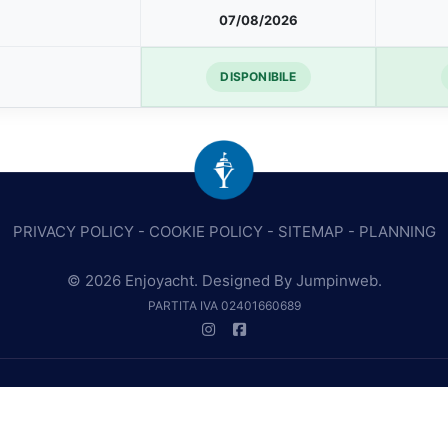
07/08/2026
DISPONIBILE
PRIVACY POLICY
-
COOKIE POLICY
-
SITEMAP
-
PLANNING
© 2026 Enjoyacht. Designed By
Jumpinweb
.
PARTITA IVA 02401660689