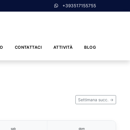
+393517155755
MO
CONTATTACI
ATTIVITÀ
BLOG
Settimana succ. →
sab
dom