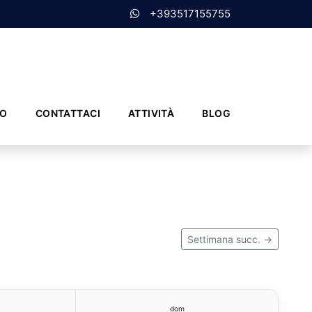
+393517155755
MO
CONTATTACI
ATTIVITÀ
BLOG
Settimana succ. →
dom