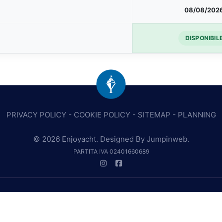
08/08/202
DISPONIBIL
PRIVACY POLICY
-
COOKIE POLICY
-
SITEMAP
-
PLANNING
© 2026 Enjoyacht. Designed By
Jumpinweb
.
PARTITA IVA 02401660689