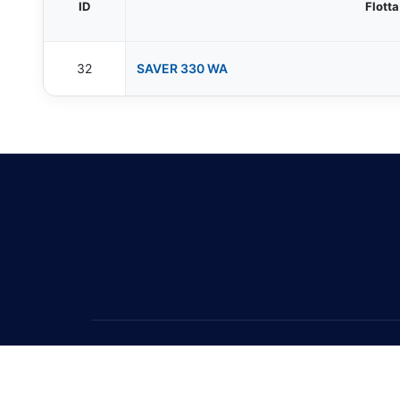
ID
Flotta
32
SAVER 330 WA