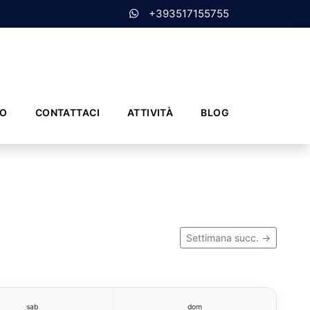
+393517155755
MO
CONTATTACI
ATTIVITÀ
BLOG
Settimana succ. →
sab
dom