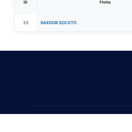
ID
Flotta
33
SAXDOR 320 GTO