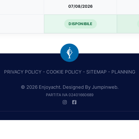
07/08/2026
DISPONIBILE
PRIVACY POLICY
-
COOKIE POLICY
-
SITEMAP
-
PLANNING
© 2026 Enjoyacht. Designed By
Jumpinweb
.
PARTITA IVA 02401660689