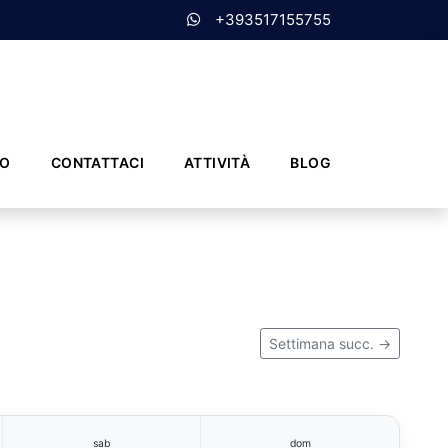
+393517155755
MO
CONTATTACI
ATTIVITÀ
BLOG
Settimana succ. →
sab
dom