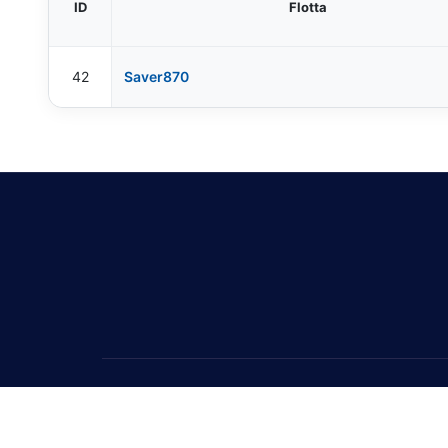
ID
Flotta
42
Saver870