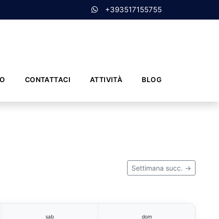
+393517155755
MO
CONTATTACI
ATTIVITÀ
BLOG
Settimana succ. →
sab
dom