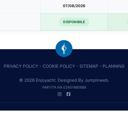
07/08/2026
DISPONIBILE
PRIVACY POLICY
-
COOKIE POLICY
-
SITEMAP
-
PLANNING
© 2026 Enjoyacht. Designed By
Jumpinweb
.
PARTITA IVA 02401660689