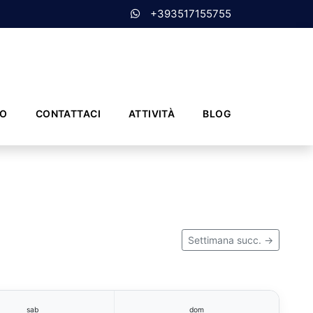
+393517155755
MO
CONTATTACI
ATTIVITÀ
BLOG
Settimana succ. →
sab
dom