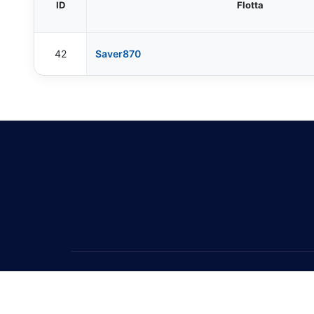
ID
Flotta
42
Saver870