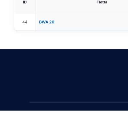
ID
Flotta
44
BWA 26