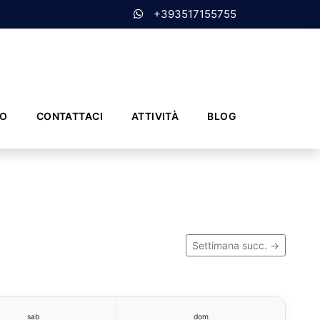
+393517155755
MO
CONTATTACI
ATTIVITÀ
BLOG
Settimana succ. →
sab
dom