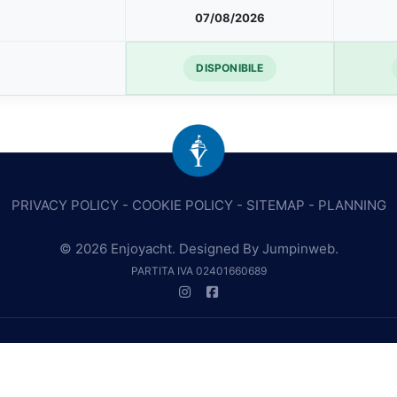
07/08/2026
DISPONIBILE
PRIVACY POLICY
-
COOKIE POLICY
-
SITEMAP
-
PLANNING
© 2026 Enjoyacht. Designed By
Jumpinweb
.
PARTITA IVA 02401660689