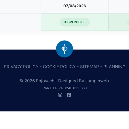
07/08/2026
DISPONIBILE
PRIVACY POLICY
-
COOKIE POLICY
-
SITEMAP
-
PLANNING
© 2026 Enjoyacht. Designed By
Jumpinweb
.
PARTITA IVA 02401660689