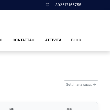
+393517155755
MO
CONTATTACI
ATTIVITÀ
BLOG
Settimana succ. →
sab
dom