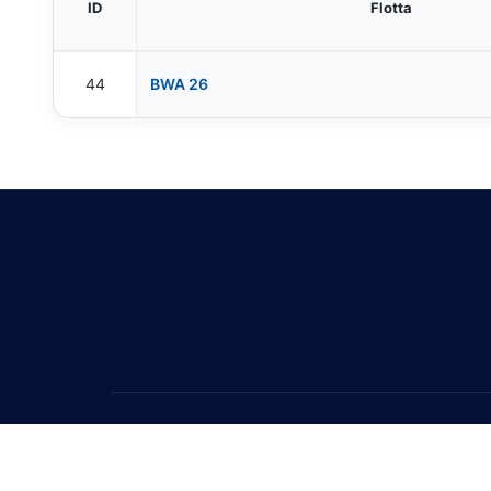
ID
Flotta
44
BWA 26