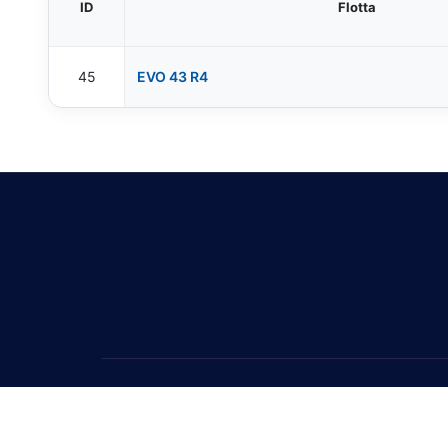
ID
Flotta
45
EVO 43 R4