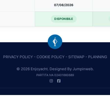
07/08/2026
DISPONIBILE
PRIVACY POLICY
-
COOKIE POLICY
-
SITEMAP
-
PLANNING
© 2026 Enjoyacht. Designed By
Jumpinweb
.
PARTITA IVA 02401660689