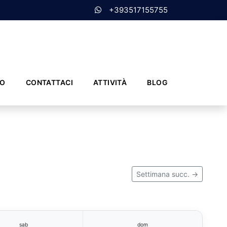
+393517155755
MO
CONTATTACI
ATTIVITÀ
BLOG
Settimana succ. →
sab
dom