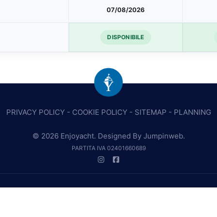
07/08/2026
DISPONIBILE
PRIVACY POLICY
-
COOKIE POLICY
-
SITEMAP
-
PLANNING
© 2026 Enjoyacht. Designed By
Jumpinweb
.
PARTITA IVA 02401660689