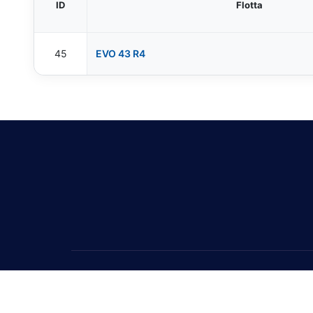
ID
Flotta
45
EVO 43 R4