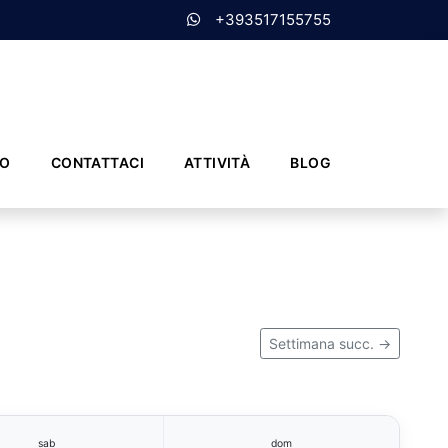
+393517155755
MO
CONTATTACI
ATTIVITÀ
BLOG
Settimana succ. →
sab
dom