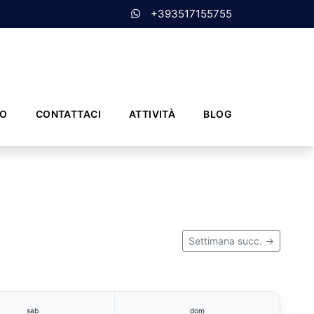
+393517155755
MO
CONTATTACI
ATTIVITÀ
BLOG
Settimana succ. →
sab
dom