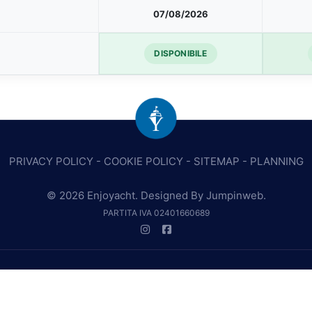
07/08/2026
DISPONIBILE
PRIVACY POLICY
-
COOKIE POLICY
-
SITEMAP
-
PLANNING
© 2026 Enjoyacht. Designed By
Jumpinweb
.
PARTITA IVA 02401660689