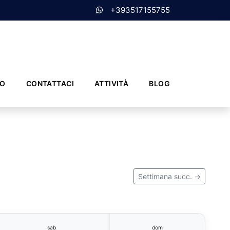
+393517155755
MO
CONTATTACI
ATTIVITÀ
BLOG
Settimana succ. →
sab
dom