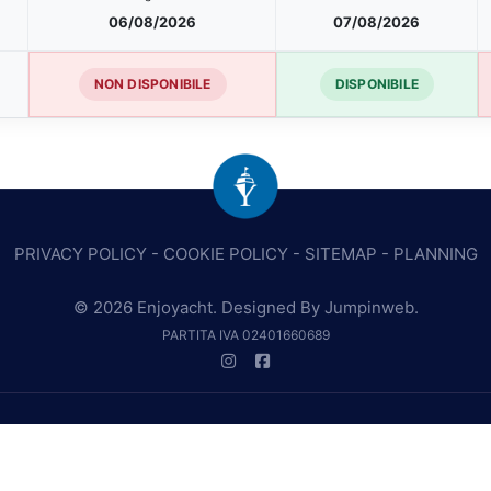
06/08/2026
07/08/2026
NON DISPONIBILE
DISPONIBILE
PRIVACY POLICY
-
COOKIE POLICY
-
SITEMAP
-
PLANNING
© 2026 Enjoyacht. Designed By
Jumpinweb
.
PARTITA IVA 02401660689