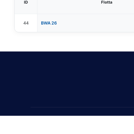
ID
Flotta
44
BWA 26