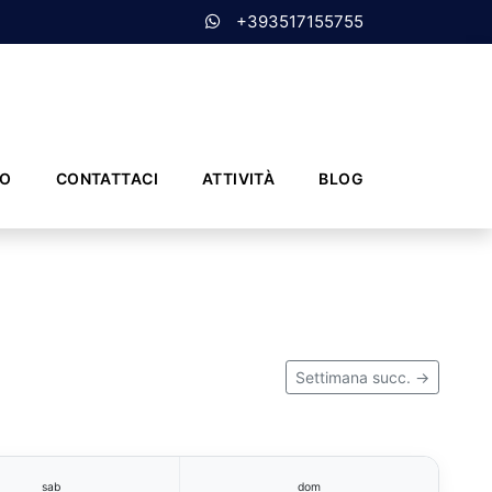
+393517155755
MO
CONTATTACI
ATTIVITÀ
BLOG
Settimana succ. →
sab
dom