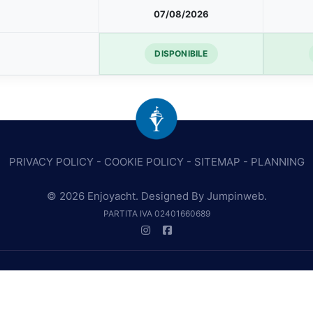
07/08/2026
DISPONIBILE
PRIVACY POLICY
-
COOKIE POLICY
-
SITEMAP
-
PLANNING
© 2026 Enjoyacht. Designed By
Jumpinweb
.
PARTITA IVA 02401660689