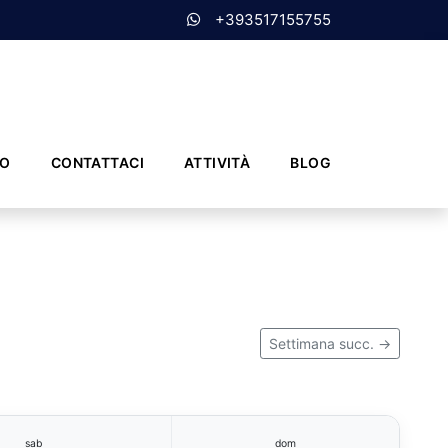
+393517155755
MO
CONTATTACI
ATTIVITÀ
BLOG
Settimana succ. →
sab
dom