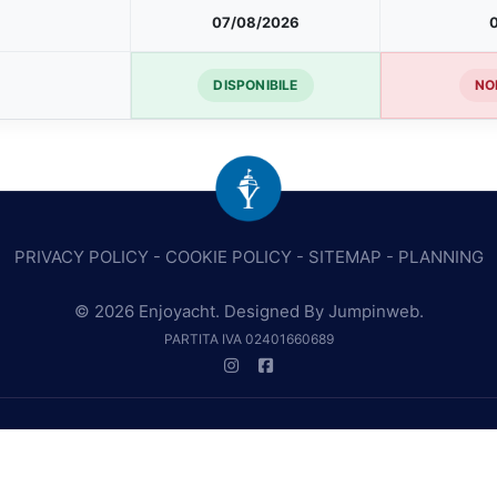
07/08/2026
DISPONIBILE
NO
PRIVACY POLICY
-
COOKIE POLICY
-
SITEMAP
-
PLANNING
© 2026 Enjoyacht. Designed By
Jumpinweb
.
PARTITA IVA 02401660689