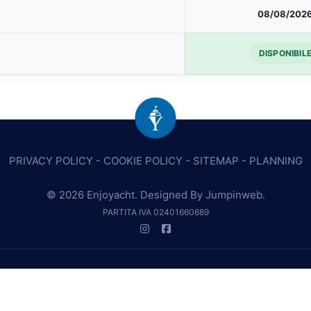
08/08/202
DISPONIBIL
PRIVACY POLICY
-
COOKIE POLICY
-
SITEMAP
-
PLANNING
© 2026 Enjoyacht. Designed By
Jumpinweb
.
PARTITA IVA 02401660689