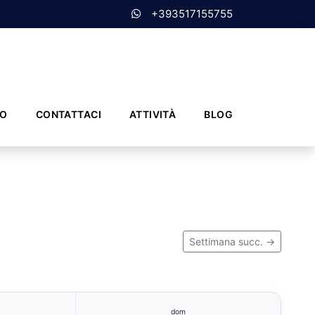
+393517155755
MO
CONTATTACI
ATTIVITÀ
BLOG
Settimana succ. →
dom