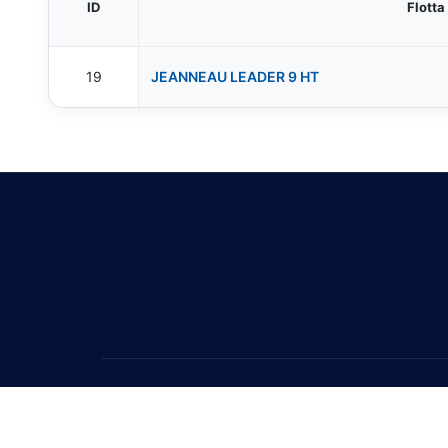
ID
Flotta
19
JEANNEAU LEADER 9 HT