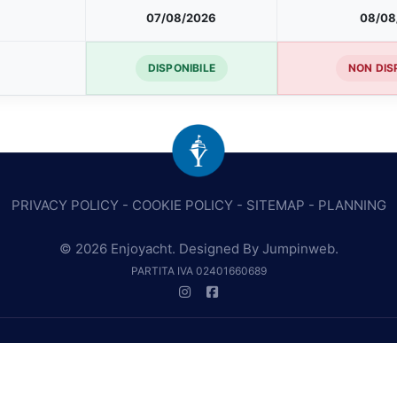
07/08/2026
08/08
DISPONIBILE
NON DIS
PRIVACY POLICY
-
COOKIE POLICY
-
SITEMAP
-
PLANNING
© 2026 Enjoyacht. Designed By
Jumpinweb
.
PARTITA IVA 02401660689