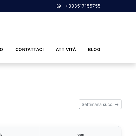
+393517155755
MO
CONTATTACI
ATTIVITÀ
BLOG
Settimana succ. →
ab
dom