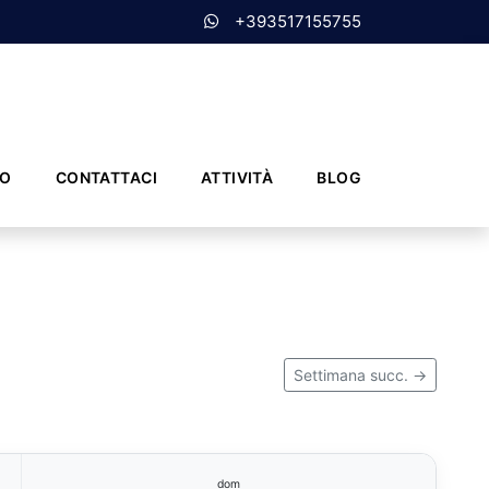
+393517155755
MO
CONTATTACI
ATTIVITÀ
BLOG
Settimana succ. →
dom