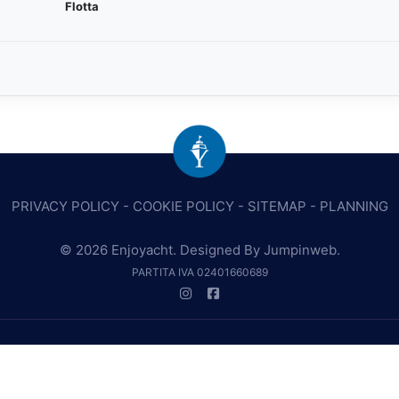
Flotta
PRIVACY POLICY
-
COOKIE POLICY
-
SITEMAP
-
PLANNING
© 2026 Enjoyacht. Designed By
Jumpinweb
.
PARTITA IVA 02401660689