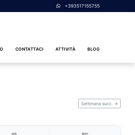
+393517155755
MO
CONTATTACI
ATTIVITÀ
BLOG
Settimana succ. →
sab
dom