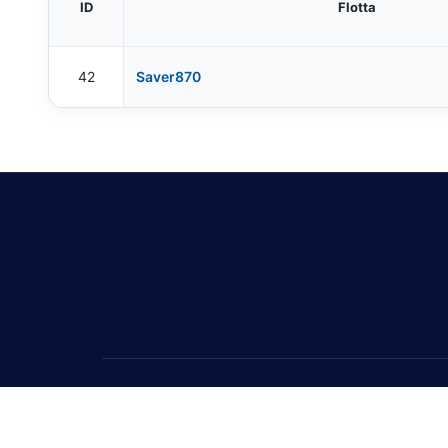
ID
Flotta
42
Saver870