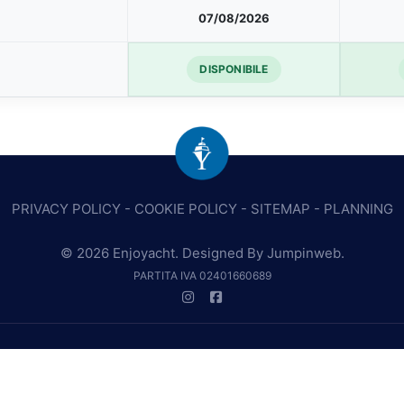
07/08/2026
DISPONIBILE
PRIVACY POLICY
-
COOKIE POLICY
-
SITEMAP
-
PLANNING
© 2026 Enjoyacht. Designed By
Jumpinweb
.
PARTITA IVA 02401660689