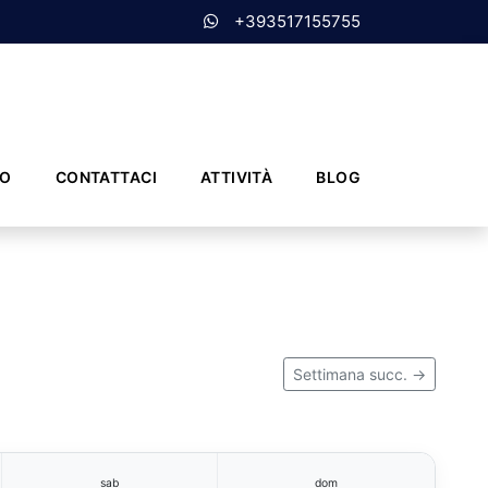
+393517155755
MO
CONTATTACI
ATTIVITÀ
BLOG
Settimana succ. →
sab
dom