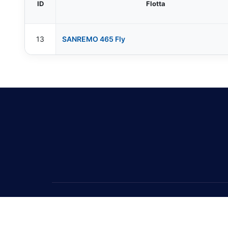
ID
Flotta
13
SANREMO 465 Fly