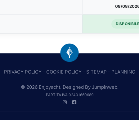
08/08/202
DISPONIBIL
PRIVACY POLICY
-
COOKIE POLICY
-
SITEMAP
-
PLANNING
© 2026 Enjoyacht. Designed By
Jumpinweb
.
PARTITA IVA 02401660689