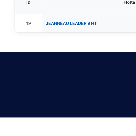
ID
Flotta
19
JEANNEAU LEADER 9 HT