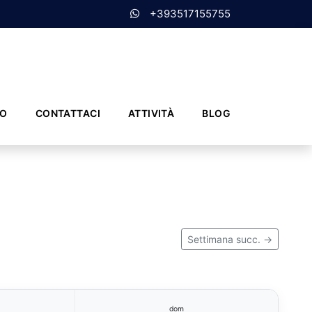
+393517155755
MO
CONTATTACI
ATTIVITÀ
BLOG
Settimana succ. →
dom