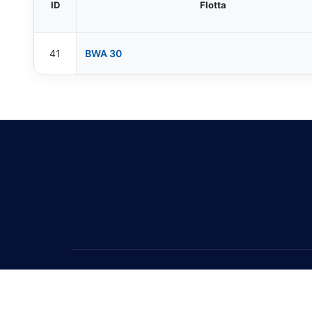
ID
Flotta
41
BWA 30