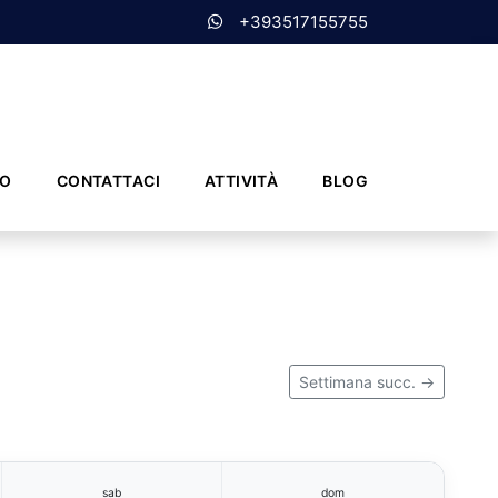
+393517155755
MO
CONTATTACI
ATTIVITÀ
BLOG
Settimana succ. →
sab
dom