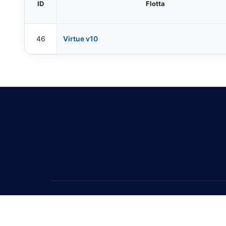
ID
Flotta
46
Virtue v10