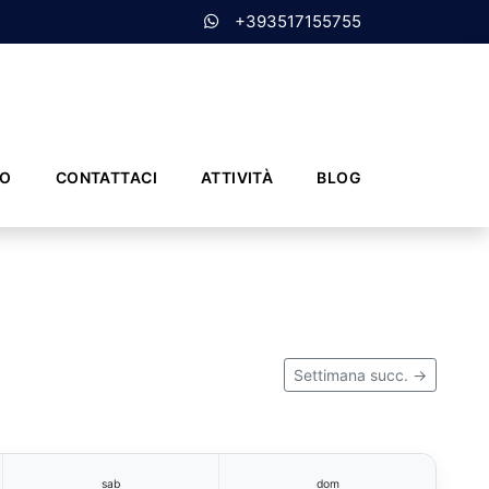
+393517155755
MO
CONTATTACI
ATTIVITÀ
BLOG
Settimana succ. →
sab
dom