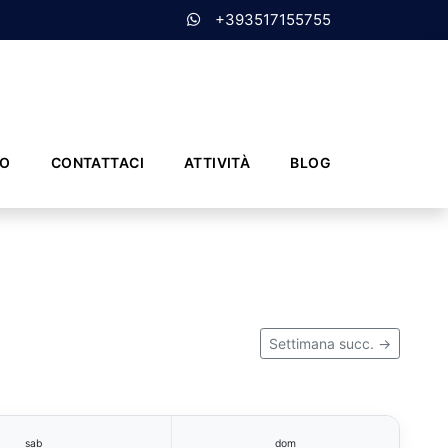
+393517155755
MO
CONTATTACI
ATTIVITÀ
BLOG
Settimana succ. →
sab
dom