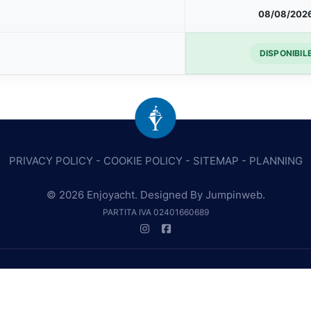
08/08/202
DISPONIBIL
PRIVACY POLICY
-
COOKIE POLICY
-
SITEMAP
-
PLANNING
© 2026 Enjoyacht. Designed By
Jumpinweb
.
PARTITA IVA 02401660689