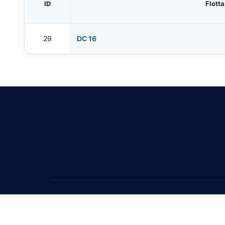
ID
Flotta
29
DC 16