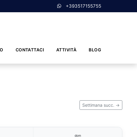
+393517155755
MO
CONTATTACI
ATTIVITÀ
BLOG
Settimana succ. →
dom