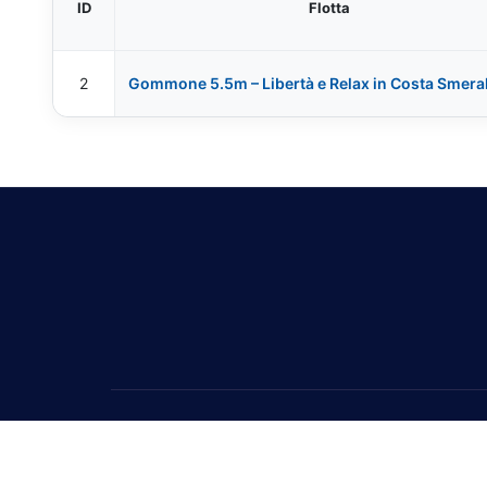
ID
Flotta
2
Gommone 5.5m – Libertà e Relax in Costa Smera