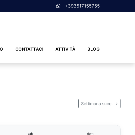
+393517155755
MO
CONTATTACI
ATTIVITÀ
BLOG
Settimana succ. →
sab
dom