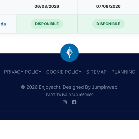
06/08/2026
07/08/2026
lda
DISPONIBILE
DISPONIBILE
PRIVACY POLICY
-
COOKIE POLICY
-
SITEMAP
-
PLANNING
© 2026 Enjoyacht. Designed By
Jumpinweb
.
PARTITA IVA 02401660689