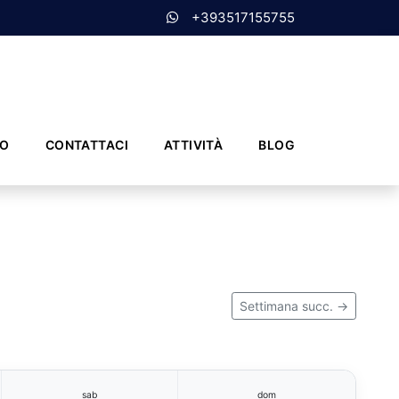
+393517155755
MO
CONTATTACI
ATTIVITÀ
BLOG
Settimana succ. →
sab
dom