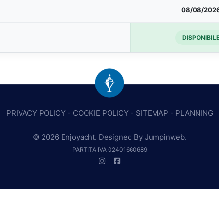
08/08/202
DISPONIBIL
PRIVACY POLICY
-
COOKIE POLICY
-
SITEMAP
-
PLANNING
© 2026 Enjoyacht. Designed By
Jumpinweb
.
PARTITA IVA 02401660689