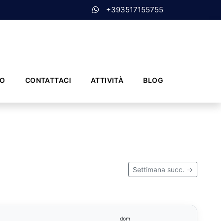
+393517155755
MO
CONTATTACI
ATTIVITÀ
BLOG
Settimana succ. →
dom