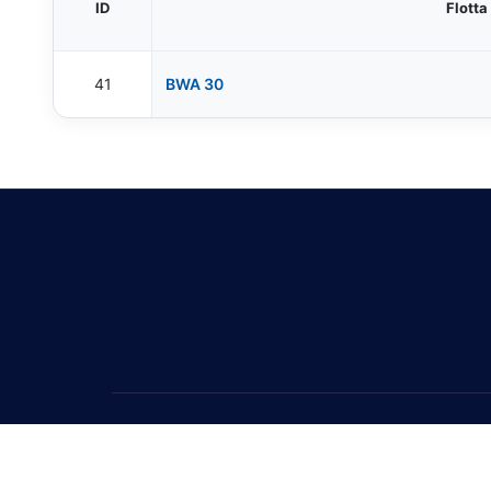
ID
Flotta
41
BWA 30