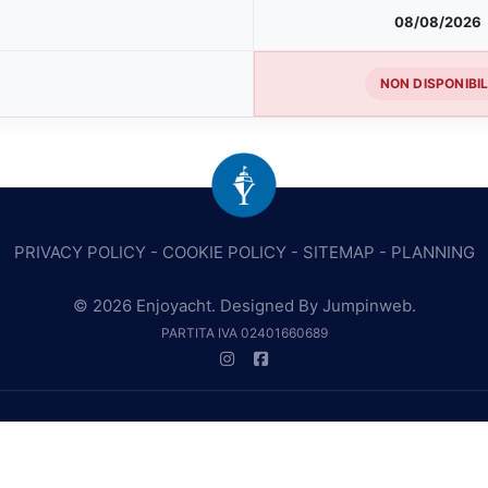
08/08/2026
NON DISPONIBI
PRIVACY POLICY
-
COOKIE POLICY
-
SITEMAP
-
PLANNING
© 2026 Enjoyacht. Designed By
Jumpinweb
.
PARTITA IVA 02401660689