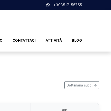
+393517155755
MO
CONTATTACI
ATTIVITÀ
BLOG
Settimana succ. →
dom