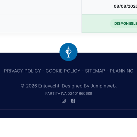
08/08/202
DISPONIBIL
PRIVACY POLICY
-
COOKIE POLICY
-
SITEMAP
-
PLANNING
© 2026 Enjoyacht. Designed By
Jumpinweb
.
PARTITA IVA 02401660689