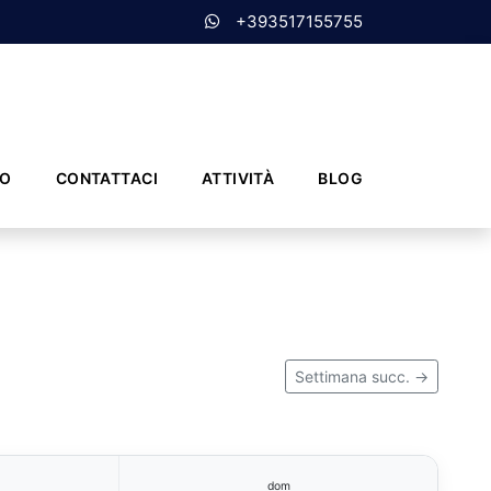
+393517155755
MO
CONTATTACI
ATTIVITÀ
BLOG
Settimana succ. →
dom