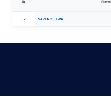
ID
Flotta
32
SAVER 330 WA