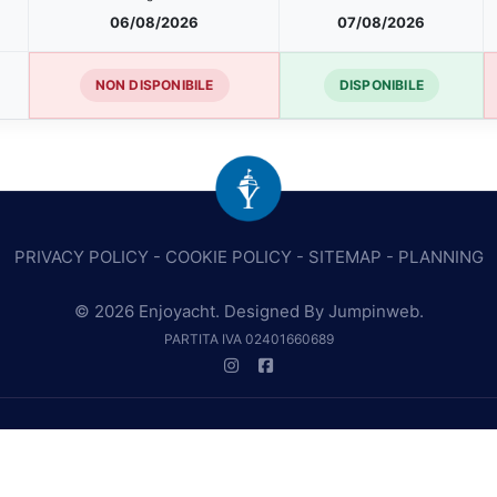
06/08/2026
07/08/2026
NON DISPONIBILE
DISPONIBILE
PRIVACY POLICY
-
COOKIE POLICY
-
SITEMAP
-
PLANNING
© 2026 Enjoyacht. Designed By
Jumpinweb
.
PARTITA IVA 02401660689