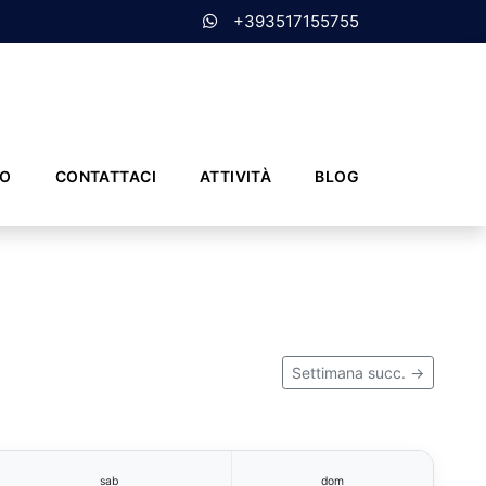
+393517155755
MO
CONTATTACI
ATTIVITÀ
BLOG
Settimana succ. →
sab
dom