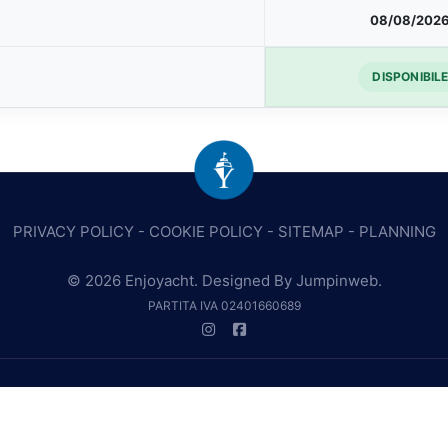
08/08/202
DISPONIBIL
PRIVACY POLICY
-
COOKIE POLICY
-
SITEMAP
-
PLANNING
© 2026 Enjoyacht. Designed By
Jumpinweb
.
PARTITA IVA 02401660689