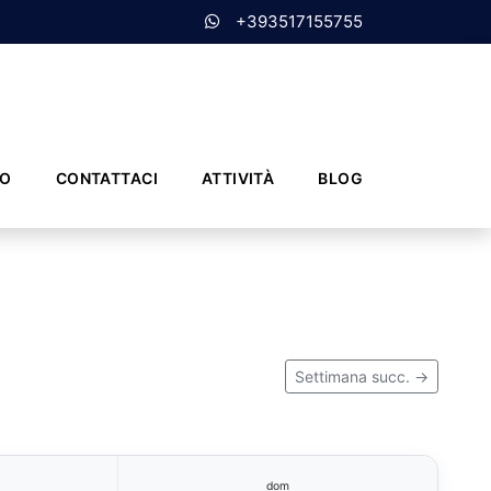
+393517155755
MO
CONTATTACI
ATTIVITÀ
BLOG
Settimana succ. →
dom