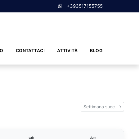
+393517155755
MO
CONTATTACI
ATTIVITÀ
BLOG
Settimana succ. →
sab
dom