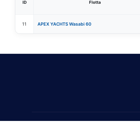
ID
Flotta
11
APEX YACHTS Wasabi 60