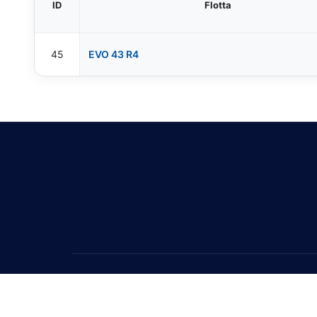
ID
Flotta
45
EVO 43 R4