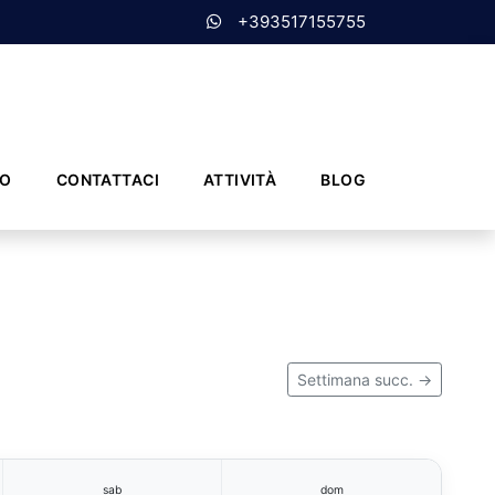
+393517155755
MO
CONTATTACI
ATTIVITÀ
BLOG
Settimana succ. →
sab
dom