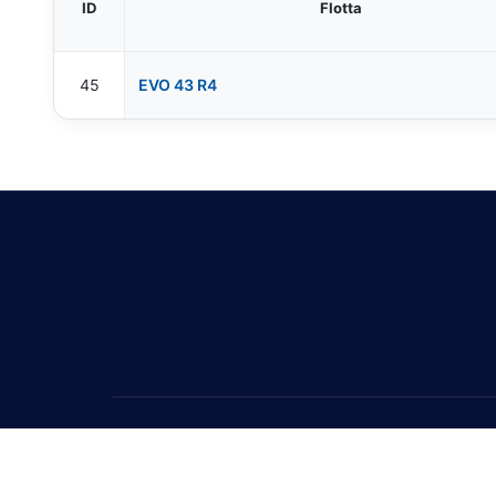
ID
Flotta
45
EVO 43 R4