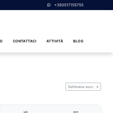
+393517155755
MO
CONTATTACI
ATTIVITÀ
BLOG
Settimana succ. →
sab
dom