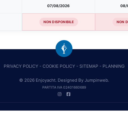
07/08/2026
08/
NON DISPONIBILE
NON D
PRIVACY POLICY
-
COOKIE POLICY
-
SITEMAP
-
PLANNING
© 2026 Enjoyacht. Designed By
Jumpinweb
.
PARTITA IVA 02401660689