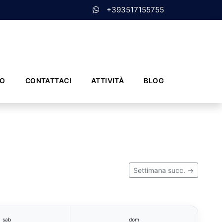
+393517155755
MO
CONTATTACI
ATTIVITÀ
BLOG
Settimana succ. →
sab
dom