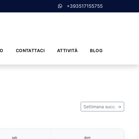
+393517155755
MO
CONTATTACI
ATTIVITÀ
BLOG
Settimana succ. →
sab
dom