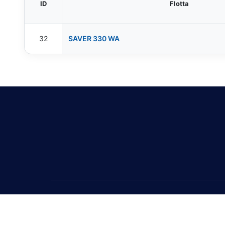
ID
Flotta
32
SAVER 330 WA