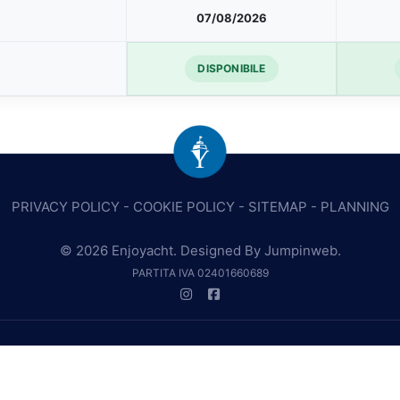
07/08/2026
DISPONIBILE
PRIVACY POLICY
-
COOKIE POLICY
-
SITEMAP
-
PLANNING
© 2026 Enjoyacht. Designed By
Jumpinweb
.
PARTITA IVA 02401660689