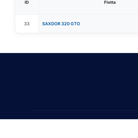
ID
Flotta
33
SAXDOR 320 GTO