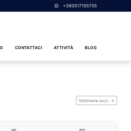
+393517155755
MO
CONTATTACI
ATTIVITÀ
BLOG
Settimana succ. →
sab
dom