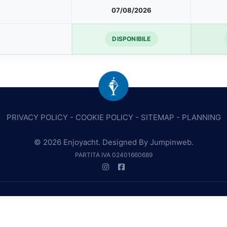
07/08/2026
DISPONIBILE
PRIVACY POLICY
-
COOKIE POLICY
-
SITEMAP
-
PLANNING
© 2026 Enjoyacht. Designed By
Jumpinweb
.
PARTITA IVA 02401660689