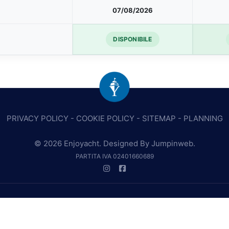
07/08/2026
DISPONIBILE
PRIVACY POLICY
-
COOKIE POLICY
-
SITEMAP
-
PLANNING
© 2026 Enjoyacht. Designed By
Jumpinweb
.
PARTITA IVA 02401660689