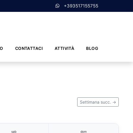
+393517155755
MO
CONTATTACI
ATTIVITÀ
BLOG
Settimana succ. →
sab
dom