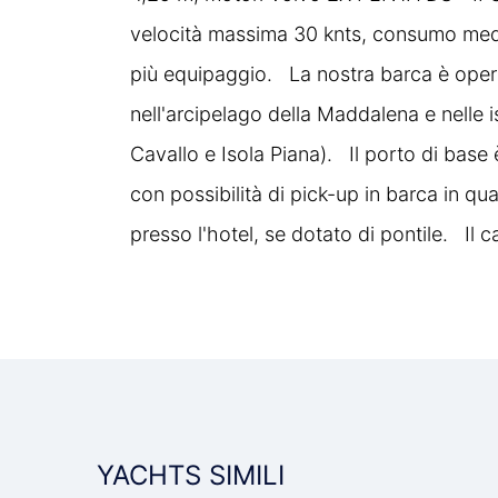
velocità massima 30 knts, consumo med
più equipaggio. La nostra barca è opera
Letto
nell'arcipelago della Maddalena e nelle i
Cavallo e Isola Piana). Il porto di base 
Prendisole Di Poppa
con possibilità di pick-up in barca in qua
presso l'hotel, se dotato di pontile. Il
Prendisole Di Prua
Presa USB
YACHTS SIMILI
Salpa Ancora Elettrico