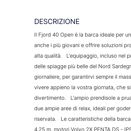
DESCRIZIONE
Cucina
Il Fjord 40 Open è la barca ideale per una
anche i più giovani e offrire soluzioni p
Doccia Acqua Dolce
alta qualità. L'equipaggio, incluso nel p
delle spiagge più belle del Nord Sardeg
Frigorifero
giornaliere, per garantirvi sempre il ma
vivere appieno la vostra giornata, che si
divertimento. L'ampio prendisole a prua 
Generatore 220v
due ampie aree di relax, ideali per goders
riservata. Le caratteristiche della bar
GPS
4,25 m, motori Volvo 2X PENTA DS - IPS 