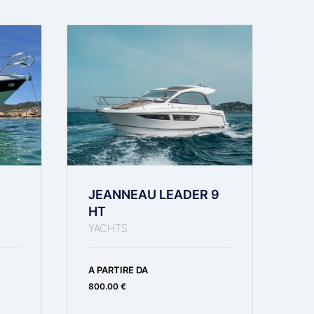
JEANNEAU LEADER 9
B
HT
C
YACHTS
YA
A PARTIRE DA
A 
800.00 €
1,8