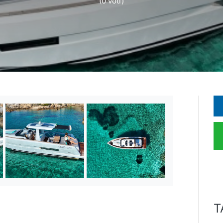
(0 voti)
T