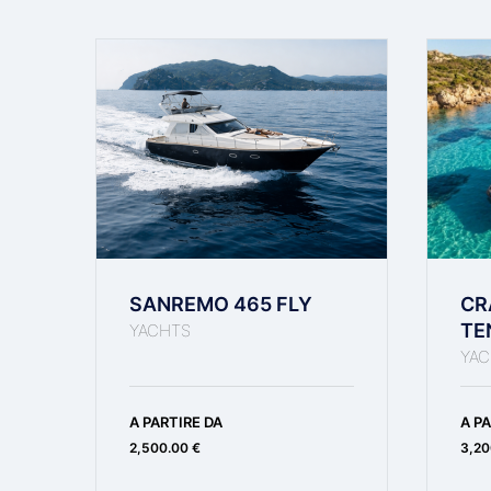
Salvagenti
Scaletta Da Bagno
Stereo
BI
SANREMO 465 FLY
CR
TE
YACHTS
YAC
T-Top
A PARTIRE DA
A PA
2,500.00 €
3,20
Tendalino