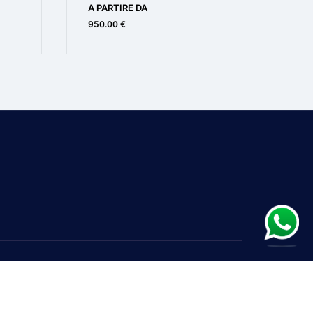
A PARTIRE DA
A 
950.00 €
800