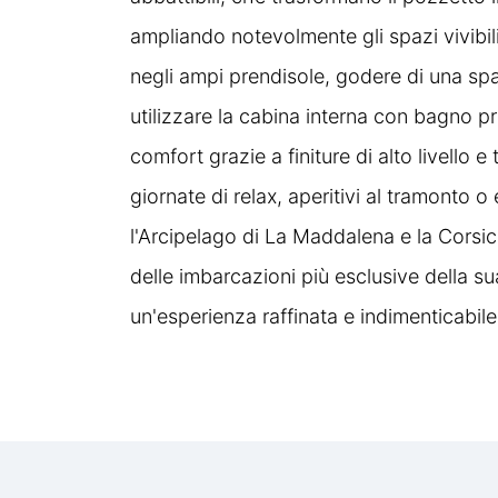
Doccia Acqua Dolce
ampliando notevolmente gli spazi vivibili
negli ampi prendisole, godere di una s
utilizzare la cabina interna con bagno p
Ecoscadaglio
comfort grazie a finiture di alto livello 
giornate di relax, aperitivi al tramonto o
Frigorifero
l'Arcipelago di La Maddalena e la Corsi
delle imbarcazioni più esclusive della su
un'esperienza raffinata e indimenticabile
Generatore 220v
GPS