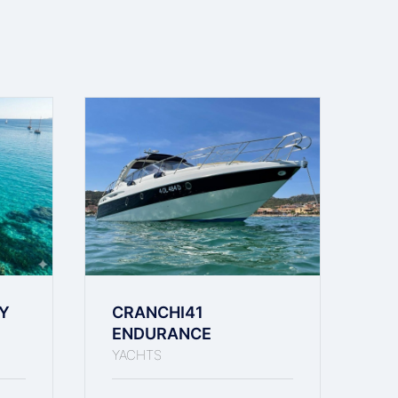
Y
CRANCHI41
J
ENDURANCE
H
YACHTS
YA