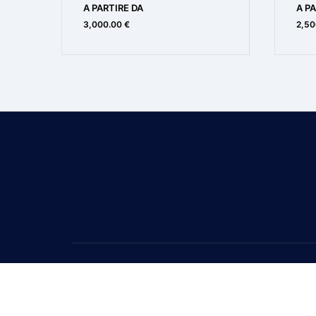
A PARTIRE DA
A PA
Rollbar In VTR
3,000.00 €
2,50
Salpa Ancora Elettrico
Salvagenti
Scaletta Da Bagno
Stereo