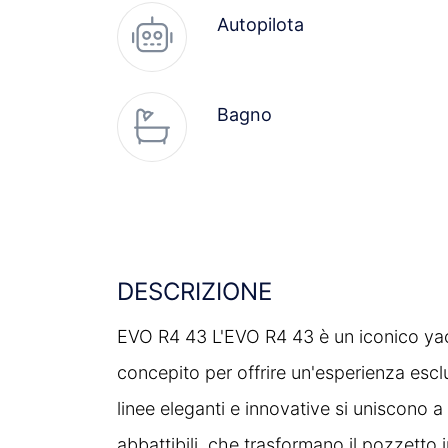
Autopilota
Bagno
Bluetooth
DESCRIZIONE
Bussola
EVO R4 43 L'EVO R4 43 è un iconico yac
concepito per offrire un'esperienza esc
Cucina
linee eleganti e innovative si uniscono a
abbattibili, che trasformano il pozzetto 