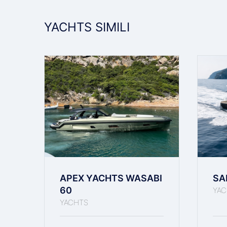
Letto
YACHTS SIMILI
Passerella
Prendisole Di Poppa
Prendisole Di Prua
APEX YACHTS WASABI
SA
60
YAC
Presa USB
YACHTS