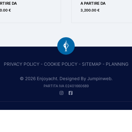
RTIRE DA
A PARTIRE DA
0.00 €
3,200.00 €
PRIVACY POLICY
-
COOKIE POLICY
-
SITEMAP
-
PLANNING
© 2026 Enjoyacht. Designed By
Jumpinweb
.
PARTITA IVA 02401660689