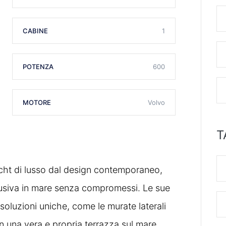
CABINE
1
POTENZA
600
MOTORE
Volvo
T
ht di lusso dal design contemporaneo,
lusiva in mare senza compromessi. Le sue
 soluzioni uniche, come le murate laterali
in una vera e propria terrazza sul mare,