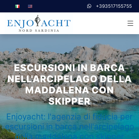
+393517155755
ESCURSIONI IN BARCA
NELL'ARCIPELAGO DELLA
MADDALENA CON
SKIPPER
Enjoyacht: l'agenzia di fiducia per
escursioni in barca nell'arcipelago
della maddalena con skipper