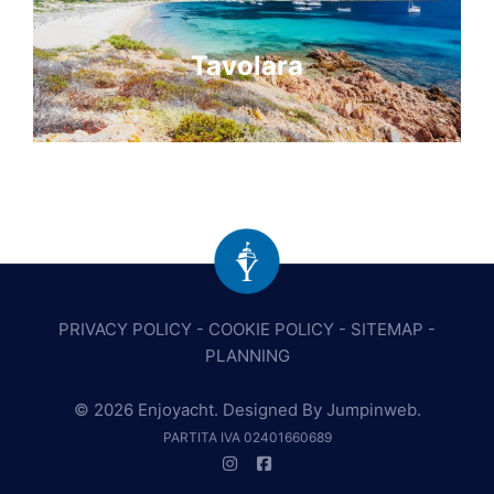
Tavolara
PRIVACY POLICY
-
COOKIE POLICY
-
SITEMAP
-
PLANNING
© 2026 Enjoyacht. Designed By
Jumpinweb
.
PARTITA IVA 02401660689