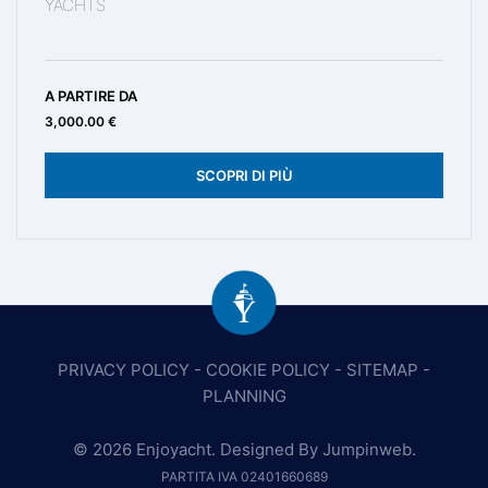
YACHTS
A PARTIRE DA
3,000.00 €
SCOPRI DI PIÙ
PRIVACY POLICY
-
COOKIE POLICY
-
SITEMAP
-
PLANNING
© 2026 Enjoyacht. Designed By
Jumpinweb
.
PARTITA IVA 02401660689